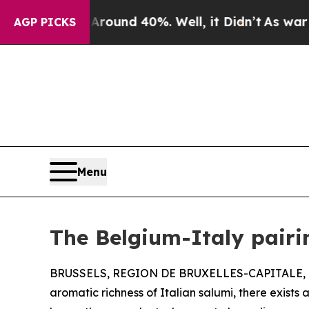
oor Around 40%. Well, it Didn’t
As war With Ira
AGP PICKS
Menu
The Belgium-Italy pairi
BRUSSELS, REGION DE BRUXELLES-CAPITALE, B
aromatic richness of Italian salumi, there exists 