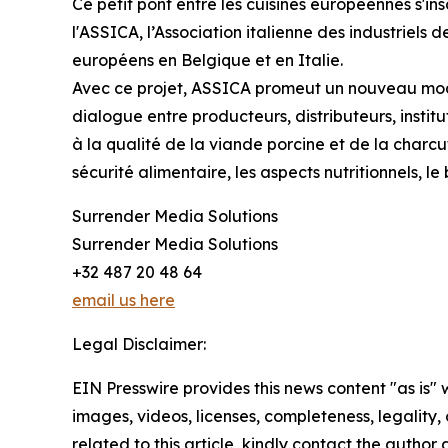
Ce petit pont entre les cuisines européennes s
l'ASSICA, l’Association italienne des industriels
européens en Belgique et en Italie.
Avec ce projet, ASSICA promeut un nouveau modèl
dialogue entre producteurs, distributeurs, instit
à la qualité de la viande porcine et de la charcu
sécurité alimentaire, les aspects nutritionnels, l
Surrender Media Solutions
Surrender Media Solutions
+32 487 20 48 64
email us here
Legal Disclaimer:
EIN Presswire provides this news content "as is" 
images, videos, licenses, completeness, legality, o
related to this article, kindly contact the author