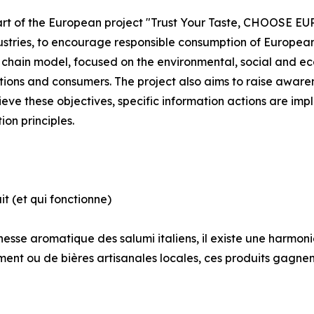
s part of the European project "Trust Your Taste, CHOOS
ustries, to encourage responsible consumption of European 
chain model, focused on the environmental, social and econ
tutions and consumers. The project also aims to raise aw
eve these objectives, specific information actions are imp
on principles.
t (et qui fonctionne)
ichesse aromatique des salumi italiens, il existe une harmon
nement ou de bières artisanales locales, ces produits gagn