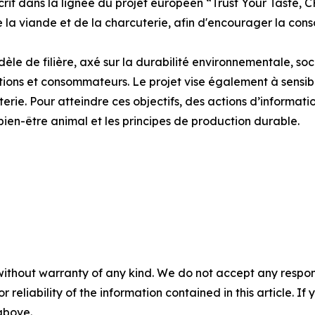
'inscrit dans la lignée du projet européen “Trust Your T
 de la viande et de la charcuterie, afin d'encourager la c
e de filière, axé sur la durabilité environnementale, soc
utions et consommateurs. Le projet vise également à sensib
terie. Pour atteindre ces objectifs, des actions d’informati
e bien-être animal et les principes de production durable.
without warranty of any kind. We do not accept any responsib
r reliability of the information contained in this article. I
 above.