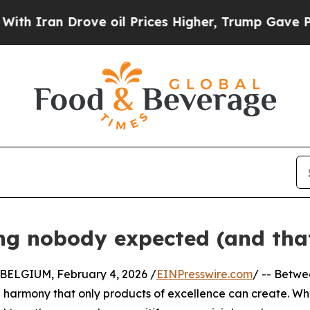
n Drove oil Prices Higher, Trump Gave Political
ng nobody expected (and tha
ELGIUM, February 4, 2026 /
EINPresswire.com
/ -- Betwe
a harmony that only products of excellence can create. Wheth