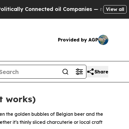
ly Connected oil Companies — not Taxpayers — th
View all
Provided by AGP
Share
t works)
en the golden bubbles of Belgian beer and the
er it's thinly sliced charcuterie or local craft