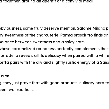
 together, around an aperitif or a convivial meal.
obviousness, some truly deserve mention. Salame Milano pai
tery sweetness of the charcuterie. Parma prosciutto finds a
balance between sweetness and a spicy note.
 whose caramelized roundness perfectly complements the s
ortadella reveals all its delicacy when paired with a white
etta pairs with the dry and slightly rustic energy of a Saiso
lusion
g: they just prove that with good products, culinary borders
een two traditions.